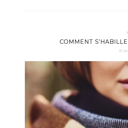
M
COMMENT S’HABILLER
31 j
O
I