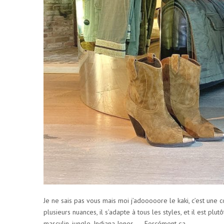
R
2
0
2
0
Je ne sais pas vous mais moi j’adooooore le kaki, c’est une c
plusieurs nuances, il s’adapte à tous les styles, et il est plu
masculin, jungle, Indiana Jones….. Forcément ça…