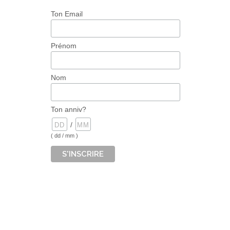
Ton Email
Prénom
Nom
Ton anniv?
/
( dd / mm )