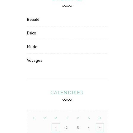
Beauté
Déco
Mode
Voyages
CALENDRIER
L
M
M
J
V
S
D
2
3
4
1
5