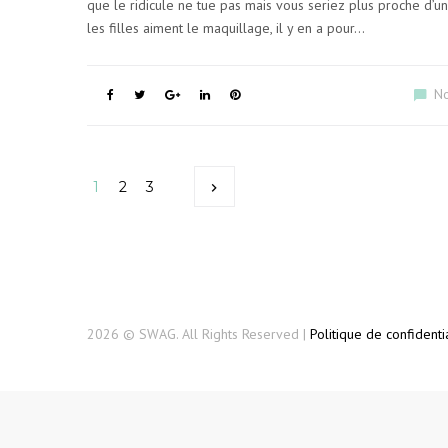
que le ridicule ne tue pas mais vous seriez plus proche d’u
les filles aiment le maquillage, il y en a pour…
N
F
T
G
L
P
a
w
o
i
i
c
i
o
n
n
e
t
g
k
t
b
t
l
e
e
N
o
e
e
d
r
1
2
3
o
r
+
I
e
k
n
s
A
t
V
I
G
2026 © SWAG. All Rights Reserved |
Politique de confidentia
A
T
I
O