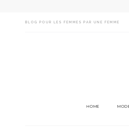
S
k
BLOG POUR LES FEMMES PAR UNE FEMME
i
p
t
o
c
o
n
t
e
n
t
HOME
MOD