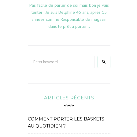
Pas facile de parler de soi mais bon je vais
tenter : Je suis Delphine 45 ans, après 15
années comme Responsable de magasin
dans le prêt à porter...
S
e
a
r
c
h
ARTICLES RÉCENTS
f
o
r
COMMENT PORTER LES BASKETS
:
AU QUOTIDIEN ?