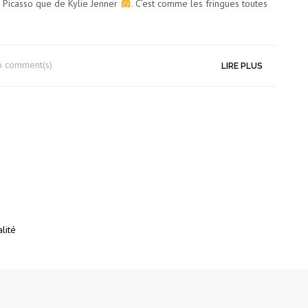
n Picasso que de Kylie Jenner
. C’est comme les fringues toutes
o comment(s)
LIRE PLUS
lité