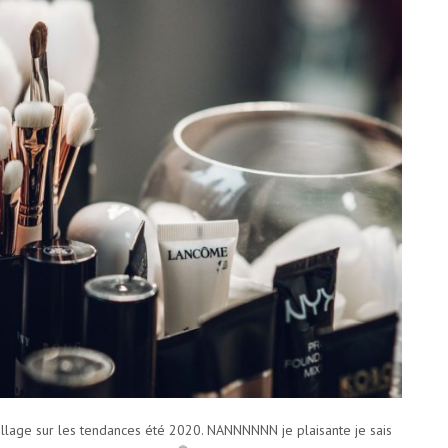
quillage sur les tendances été 2020. NANNNNNN je plaisante je sais