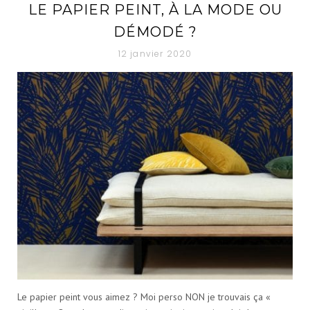
LE PAPIER PEINT, À LA MODE OU
A
DÉMODÉ ?
12 janvier 2020
T
É
G
O
R
I
E
Le papier peint vous aimez ? Moi perso NON je trouvais ça «