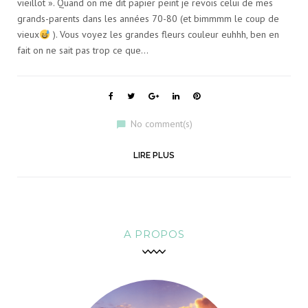
vieillot ». Quand on me dit papier peint je revois celui de mes
grands-parents dans les années 70-80 (et bimmmm le coup de
:
vieux
). Vous voyez les grandes fleurs couleur euhhh, ben en
fait on ne sait pas trop ce que…
D
É
F
T
G
L
P
a
w
o
i
i
No comment(s)
c
i
o
n
n
C
e
t
g
k
t
b
t
l
e
e
o
e
e
d
r
LIRE PLUS
O
o
r
+
I
e
k
n
s
t
A PROPOS