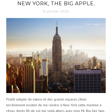
NEW YORK, THE BIG APPLE.
A
10 janvier 2020
T
É
G
O
R
I
E
Plutôt adepte de nature et des grands espaces j’étais
terriblement excitée de me rendre à New York cette machine à
rêves. Après 8h de vol me voilà atterri avec mon Mr Big (les fans