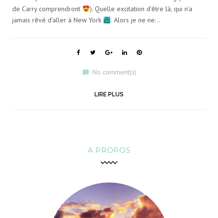
de Carry comprendront
). Quelle excitation d’être là, qui n’a
:
jamais rêvé d’aller à New York
. Alors je ne ne…
V
F
T
G
L
P
a
w
o
i
i
O
No comment(s)
c
i
o
n
n
e
t
g
k
t
b
t
l
e
e
Y
o
e
e
d
r
LIRE PLUS
o
r
+
I
e
k
n
s
t
A
G
A PROPOS
E
S